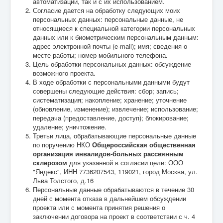
автоматизации, так и с их использованием.
Согласие дается на обработку следующих моих
персональных данных: персональные данные, не
относящиеся к специальной категории персональных
данных или к биометрическим персональным данным:
адрес электронной почты (e-mail); имя; сведения о
месте работы; номер мобильного телефона.
Цель обработки персональных данных: обсуждение
возможного проекта.
В ходе обработки с персональными данными будут
совершены следующие действия: сбор; запись;
систематизация; накопление; хранение; уточнение
(обновление, изменение); извлечение; использование;
передача (предоставление, доступ); блокирование;
удаление; уничтожение.
Третьи лица, обрабатывающие персональные данные
по поручению НКО
Общероссийская общественная
организация инвалидов-больных рассеянным
склерозом
для указанной в согласии цели: ООО
"Яндекс", ИНН 7736207543, 119021, город Москва, ул.
Льва Толстого, д.16
Персональные данные обрабатываются в течение 30
дней с момента отказа в дальнейшем обсуждении
проекта или с момента принятия решения о
заключении договора на проект в соответствии с ч. 4